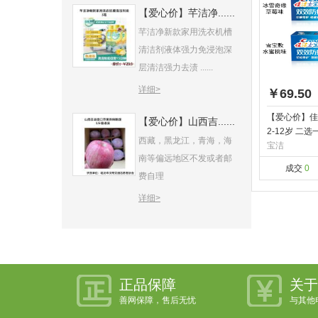
【爱心价】芊洁净......
芊洁净新款家用洗衣机槽
清洁剂液体强力免浸泡深
层清洁强力去渍 ......
详细>
￥69.50
【爱心价】佳
【爱心价】山西吉......
2-12岁 二选
西藏，黑龙江，青海，海
宝洁
南等偏远地区不发或者邮
成交
0
费自理
详细>
正品保障
关于
善网保障，售后无忧
与其他