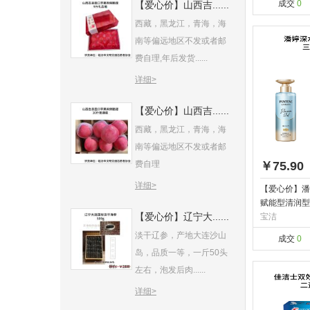
成交
0
【爱心价】山西吉......
西藏，黑龙江，青海，海
南等偏远地区不发或者邮
费自理,年后发货......
详细>
【爱心价】山西吉......
西藏，黑龙江，青海，海
南等偏远地区不发或者邮
费自理
￥75.90
详细>
【爱心价】潘
赋能型清润型滋
【爱心价】辽宁大......
宝洁
淡干辽参，产地大连沙山
成交
0
岛，品质一等，一斤50头
左右，泡发后肉......
详细>