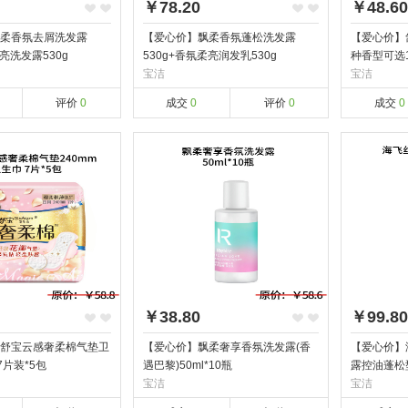
￥78.20
￥48.60
柔香氛去屑洗发露
【爱心价】飘柔香氛蓬松洗发露
【爱心价】
柔亮洗发露530g
530g+香氛柔亮润发乳530g
种香型可选1
宝洁
宝洁
评价
0
成交
0
评价
0
成交
0
￥38.80
￥99.80
舒宝云感奢柔棉气垫卫
【爱心价】飘柔奢享香氛洗发露(香
【爱心价】
7片装*5包
遇巴黎)50ml*10瓶
露控油蓬松型
宝洁
宝洁