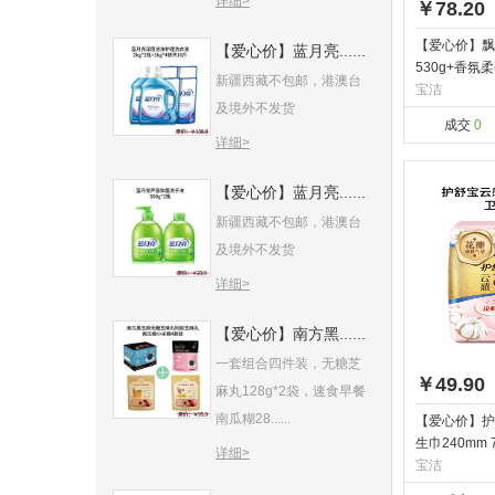
详细>
￥78.20
【爱心价】飘
【爱心价】蓝月亮......
530g+香氛
新疆西藏不包邮，港澳台
宝洁
及境外不发货
成交
0
详细>
【爱心价】蓝月亮......
新疆西藏不包邮，港澳台
及境外不发货
详细>
【爱心价】南方黑......
一套组合四件装，无糖芝
￥49.90
麻丸128g*2袋，速食早餐
南瓜糊28......
【爱心价】护
生巾240mm 
详细>
宝洁