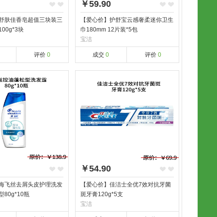
￥59.90
舒肤佳香皂超值三块装三
【爱心价】护舒宝云感奢柔迷你卫生
00g*3块
巾180mm 12片装*5包
宝洁
评价
0
成交
0
评价
0
￥54.90
海飞丝去屑头皮护理洗发
【爱心价】佳洁士全优7效对抗牙菌
80g*10瓶
斑牙膏120g*5支
宝洁