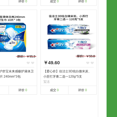
评价
0
成交
0
评价
0
￥49.60
护舒宝未来感极护液体卫
【爱心价】佳洁士3D炫白微米炭、
 240mm*3包
小苏打牙膏二选一120g*5支
宝洁
评价
0
成交
0
评价
0