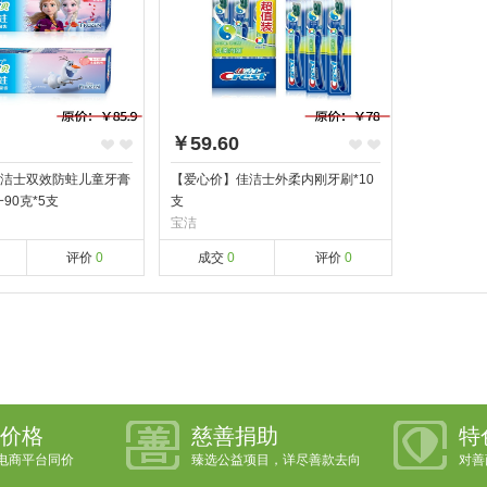
￥59.60
洁士双效防蛀儿童牙膏
【爱心价】佳洁士外柔内刚牙刷*10
一90克*5支
支
宝洁
评价
0
成交
0
评价
0
价格
慈善捐助
特
电商平台同价
臻选公益项目，详尽善款去向
对善