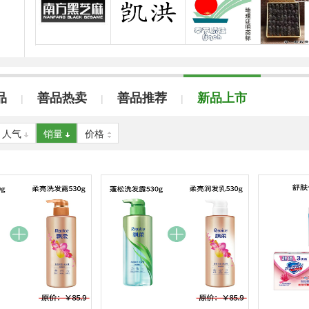
品
善品热卖
善品推荐
新品上市
|
|
|
人气
销量
价格