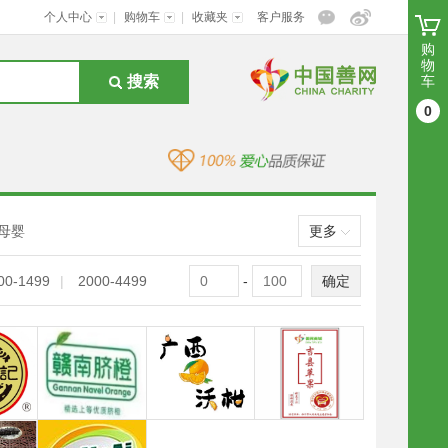
个人中心
|
购物车
|
收藏夹
客户服务
购
物
搜索
车
0
母婴
更多
00-1499
|
2000-4499
-
确定