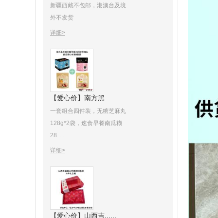
新疆西藏不包邮，港澳台及境
外不发货
详细>
【爱心价】南方黑......
一套组合四件装，无糖芝麻丸
128g*2袋，速食早餐南瓜糊
28......
详细>
【爱心价】山西吉......