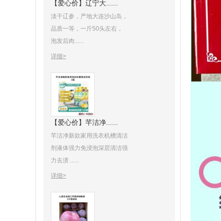
【爱心价】辽宁大......
淡干辽参，产地大连沙山岛，
品质一等，一斤50头左右，
泡发后肉......
详细>
【爱心价】芊洁净......
芊洁净新款家用洗衣机槽清洁
剂液体强力免浸泡深层清洁强
力去渍 ......
详细>