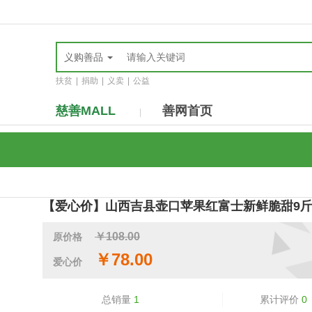
义购善品
扶贫
|
捐助
|
义卖
|
公益
慈善MALL
善网首页
|
【爱心价】山西吉县壶口苹果红富士新鲜脆甜9
￥108.00
原价格
￥78.00
爱心价
总销量
1
累计评价
0