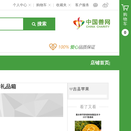
个人中心
|
购物车
|
收藏夹
客户服务
购
物
搜索
车
0
店铺首页
|
斤礼品箱
吉县苹果
看了又看