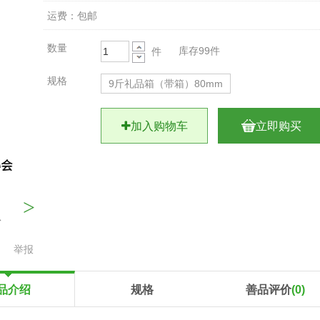
运费：包邮
数量
库存99件
件
规格
9斤礼品箱（带箱）80mm
加入购物车
立即购买
>
举报
品介绍
规格
善品评价
(0)