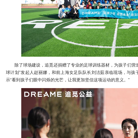
除了球场建设，追觅还捐赠了专业的足球训练器材，为孩子们营
球计划”发起人赵丽娜，和前上海女足队队长刘洁茹亲临现场，与孩
示“看到孩子们眼中闪烁的光芒，让我更加坚信这项运动的意义。”