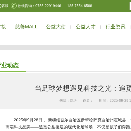
Q客服
热线咨询：0755-22919446
185-7554-6588
对接
慈善MALL
公益大使
公益人才
行业资讯
行业动态
当足球梦想遇见科技之光：追
来源：网络
作者：
时间：2025-09-29 1
2025年9月28日， 新疆维吾尔自治区伊犁哈萨克自治州霍城
高端科技品牌——追觅公益援建的现代化足球场，不仅是孩子们奔跑