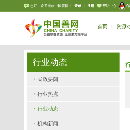
您好，欢迎光临中国善网！
登录
注册
帮助中心
Q
首页
资源
行业动态
民政要闻
行业热点
行业动态
机构新闻