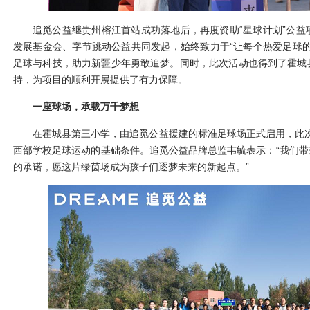
追觅公益继贵州榕江首站成功落地后，再度资助“星球计划”公
发展基金会、字节跳动公益共同发起，始终致力于“让每个热爱足球
足球与科技，助力新疆少年勇敢追梦。同时，此次活动也得到了霍城
持，为项目的顺利开展提供了有力保障。
一座球场，承载万千梦想
在霍城县第三小学，由追觅公益援建的标准足球场正式启用，此次
西部学校足球运动的基础条件。追觅公益品牌总监韦毓表示：“我们
的承诺，愿这片绿茵场成为孩子们逐梦未来的新起点
。
”