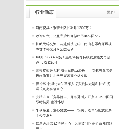
行业动态
更多
>
河南杞县：刑警大队长敲诈1200万？
数智时代，公益品牌如何做出战略性回应？
护航无碍交流，共赴科技之约—南山志愿者开展视
障群体科技分享公益活动
蝉联ESG AA评级！昱能科技可持续发展能力再获
Wind权威认可
青春支教暖乡村 航天赋能助成长——南航志愿者走
进临朐五井小学开展暑期公益支教
青衿笃行|湖北大学童频共振实践队走进科技馆 沉
浸式点亮科创童心
安踏儿童「竞界新生」开幕秀活力开启2026中国国
际时装周·童话小镇
乐享盛夏，童心盛放——一场关于陪伴与创意的亲
子公益派对
盛夏送清凉 伏茶暖人心｜彦博路社区爱心茶摊持续
开市