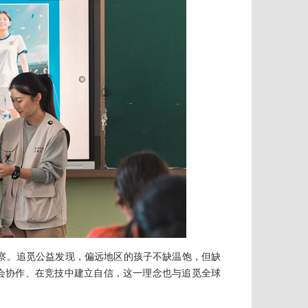
察。追觅公益发现，偏远地区的孩子不缺温饱，但缺
学会协作、在竞技中建立自信，这一理念也与追觅全球