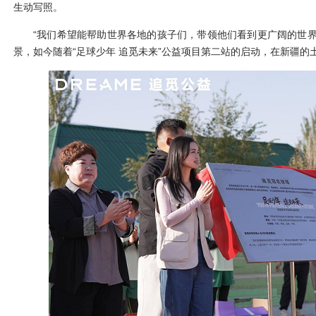
生动写照。
“我们希望能帮助世界各地的孩子们，带领他们看到更广阔的世界
景，如今随着“足球少年 追觅未来”公益项目第二站的启动，在新疆的