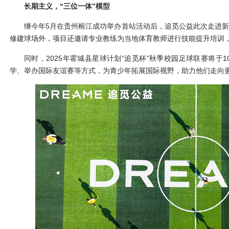
长期主义，“三位一体”模型
继今年5月在贵州榕江成功举办首站活动后，追觅公益此次走进新
修建球场外，项目还邀请专业教练为当地体育教师进行技能提升培训
同时，2025年霍城县星球计划“追觅杯”秋季校园足球联赛将
学、举办国际友谊赛等方式，为青少年拓展国际视野，助力他们走向